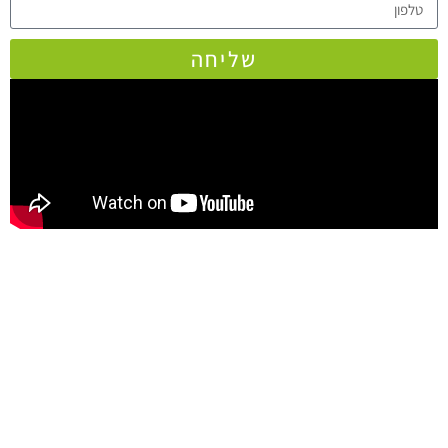
שליחה
אופטיקה געש היא חברה מומחית
בפתרונות אופטיים ואלקטרוניים
מתקדמים
לכבדי ראייה ועיוורים