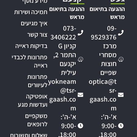
מידע נוסף
ההגעה בתיאום
ההגעה בתיאום
תמיכה ושירות
מראש
מראש
איך מגיעים
073-
09-
צור קשר
3406222
9529376
מרכז
קניון G
בדיקות ראייה
מסחרי
התמר 2,
פתרונות לכבדי
חוצות
יקנעם
ראייה
שפיים
עילית
פתרונות
yokneam
optica@t
לעיוורים
@tsr-
sr-
אופטיקה
gaash.co
gaash.co
ועדשות מגע
m
m
משקפיים
א'-ה':
א'-ה':
לרופאים
9:00-
9:00-
18:00,
18:00,
שאלות ותשובות