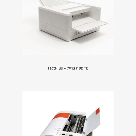
מדפסת ברייל – TactPlus