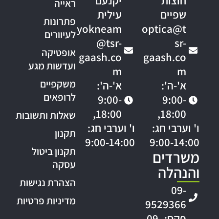
חוצות
יקנעם
ראייה
שפיים
עילית
פתרונות
yokneam
optica@t
לעיוורים
@tsr-
sr-
אופטיקה
gaash.co
gaash.co
ועדשות מגע
m
m
משקפיים
א'-ה':
א'-ה':
לרופאים
9:00-
9:00-
18:00,
18:00,
שאלות ותשובות
ו' וערבי חג:
ו' וערבי חג:
תקנון
9:00-14:00
9:00-14:00
תקנון ביטול
משרדים
עסקה
והנהלה
הצהרת נגישות
09-
מדיניות פרטיות
9529366
פקס: 09-