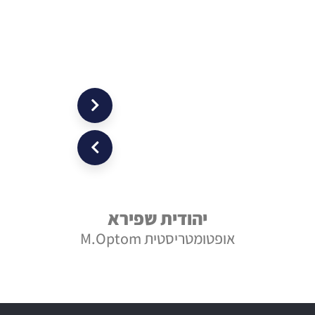
יהודית שפירא
בת
אופטומטריסטית M.Optom
אופטומטר