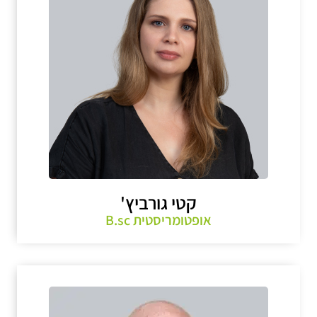
קטי גורביץ'
אופטומריסטית B.sc