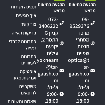
ההגעה בתיאום
ההגעה בתיאום
תמיכה ושירות
מראש
מראש
איך מגיעים
073-
09-
צור קשר
3406222
9529376
מרכז
קניון G
בדיקות ראייה
מסחרי
התמר 2,
פתרונות לכבדי
חוצות
יקנעם
ראייה
שפיים
עילית
פתרונות
yokneam
optica@t
לעיוורים
@tsr-
sr-
אופטיקה
gaash.co
gaash.co
ועדשות מגע
m
m
משקפיים
א'-ה':
א'-ה':
לרופאים
9:00-
9:00-
18:00,
18:00,
שאלות ותשובות