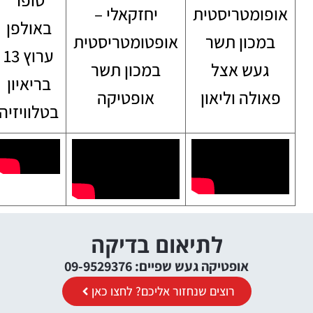
אופומטריסטית
יחזקאלי –
באולפן
במכון תשר
אופטומטריסטית
ערוץ 13
געש אצל
במכון תשר
בריאיון
פאולה וליאון
אופטיקה
בטלוויזיה
לתיאום בדיקה
אופטיקה געש שפיים: 09-9529376
רוצים שנחזור אליכם? לחצו כאן