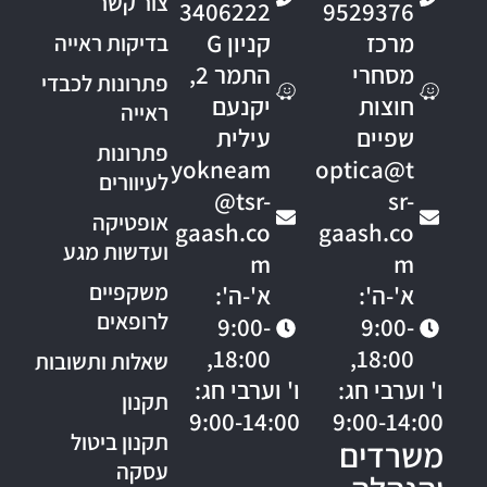
צור קשר
3406222
9529376
מרכז
קניון G
בדיקות ראייה
מסחרי
התמר 2,
פתרונות לכבדי
חוצות
יקנעם
ראייה
שפיים
עילית
פתרונות
yokneam
optica@t
לעיוורים
@tsr-
sr-
אופטיקה
gaash.co
gaash.co
ועדשות מגע
m
m
משקפיים
א'-ה':
א'-ה':
לרופאים
9:00-
9:00-
18:00,
18:00,
שאלות ותשובות
ו' וערבי חג:
ו' וערבי חג:
תקנון
9:00-14:00
9:00-14:00
תקנון ביטול
משרדים
עסקה