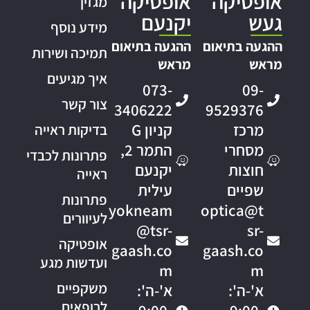
אופטיקה
אופטיקה
מגזין
געש
יקנעם
מידע נוסף
ההגעה בתיאום
ההגעה בתיאום
תמיכה ושירות
מראש
מראש
איך מגיעים
073-
09-
צור קשר
3406222
9529376
מרכז
קניון G
בדיקות ראייה
מסחרי
התמר 2,
פתרונות לכבדי
חוצות
יקנעם
ראייה
שפיים
עילית
פתרונות
yokneam
optica@t
לעיוורים
@tsr-
sr-
אופטיקה
gaash.co
gaash.co
ועדשות מגע
m
m
משקפיים
א'-ה':
א'-ה':
לרופאים