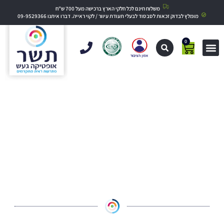
משלוח חינם לכל חלקי הארץ ברכישה מעל 700 ש"ח
מומלץ לבדוק זכאות לסבסוד לבעלי תעודת עיוור / לקוי ראייה. דברו איתנו 09-9529366
0