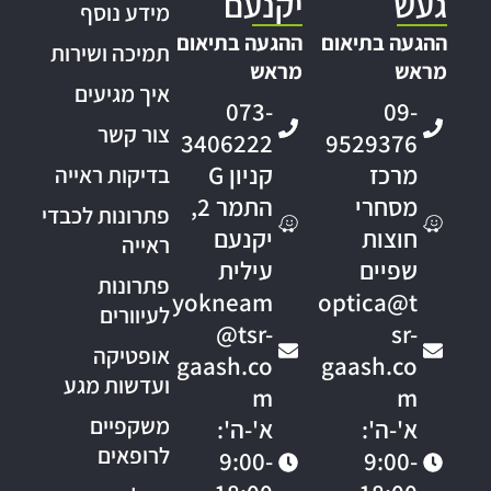
געש
יקנעם
מידע נוסף
ההגעה בתיאום
ההגעה בתיאום
תמיכה ושירות
מראש
מראש
איך מגיעים
073-
09-
צור קשר
3406222
9529376
מרכז
קניון G
בדיקות ראייה
מסחרי
התמר 2,
פתרונות לכבדי
חוצות
יקנעם
ראייה
שפיים
עילית
פתרונות
yokneam
optica@t
לעיוורים
@tsr-
sr-
אופטיקה
gaash.co
gaash.co
ועדשות מגע
m
m
משקפיים
א'-ה':
א'-ה':
לרופאים
9:00-
9:00-