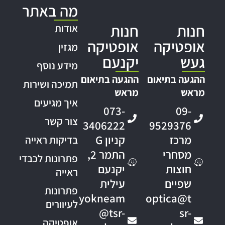
מה באתר
חנות
חנות
אודות
אופטיקה
אופטיקה
מגזין
געש
יקנעם
מידע נוסף
ההגעה בתיאום
ההגעה בתיאום
תמיכה ושירות
מראש
מראש
איך מגיעים
073-
09-
צור קשר
3406222
9529376
מרכז
קניון G
בדיקות ראייה
מסחרי
התמר 2,
פתרונות לכבדי
חוצות
יקנעם
ראייה
שפיים
עילית
פתרונות
yokneam
optica@t
לעיוורים
@tsr-
sr-
אופטיקה