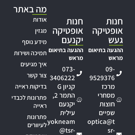
מה באתר
חנות
חנות
אודות
אופטיקה
אופטיקה
מגזין
געש
יקנעם
מידע נוסף
ההגעה בתיאום
ההגעה בתיאום
תמיכה ושירות
מראש
מראש
איך מגיעים
073-
09-
צור קשר
3406222
9529376
מרכז
קניון G
בדיקות ראייה
מסחרי
התמר 2,
פתרונות לכבדי
חוצות
יקנעם
ראייה
שפיים
עילית
פתרונות
yokneam
optica@t
לעיוורים
@tsr-
sr-