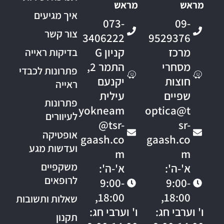
מראש
מראש
איך מגיעים
073-
09-
צור קשר
3406222
9529376
מרכז
קניון G
בדיקות ראייה
מסחרי
התמר 2,
פתרונות לכבדי
חוצות
יקנעם
ראייה
שפיים
עילית
פתרונות
yokneam
optica@t
לעיוורים
@tsr-
sr-
אופטיקה
gaash.co
gaash.co
ועדשות מגע
m
m
משקפיים
א'-ה':
א'-ה':
לרופאים
9:00-
9:00-
18:00,
18:00,
שאלות ותשובות
ו' וערבי חג:
ו' וערבי חג:
תקנון