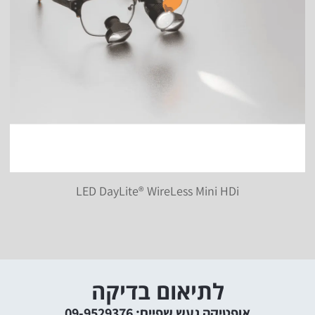
LED DayLite® WireLess Mini HDi
לתיאום בדיקה
אופטיקה געש שפיים: 09-9529376