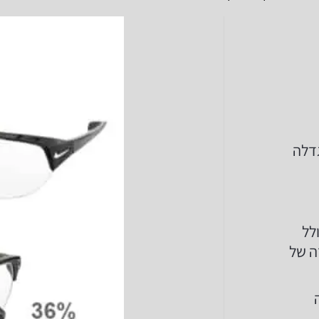
גדלה
לל
ה של
ה