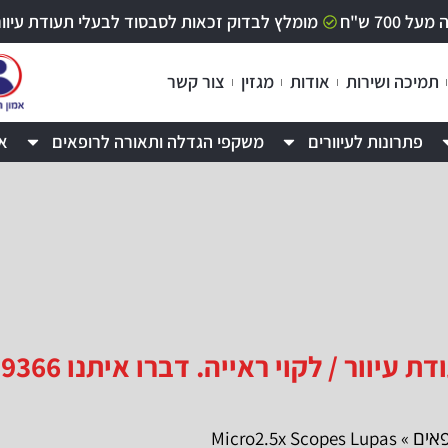
70 ש"ח
מומלץ לבדוק זכאות לסבסוד לבעלי תעודת עיוור / לקוי ר
תמיכה ושירות
אודות
מגזין
צור קשר
פתרונות לעיוורים
משקפי הגדלה ותאורה לרופאים
א
 / לקוי ראייה. דברו איתנו 09-9529366
אים
» Micro2.5x Scopes Lupas