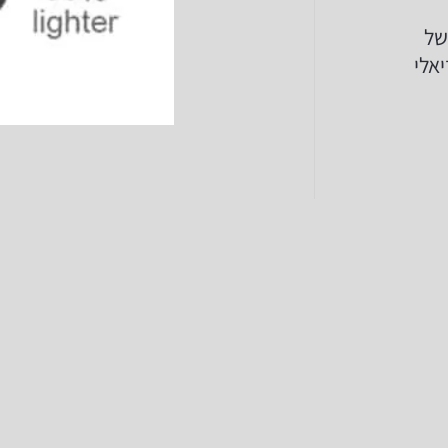
ת של
אלי