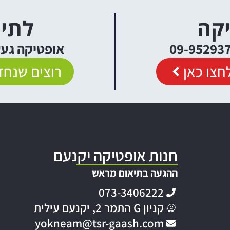
יקה
לתיא
אופטיקה געש יקנעם
חצו כאן
רוצים שנחזו
חנות אופטיקה יקנעם
ההגעה בתיאום מראש
073-3406222
קניון G התמר 2, יקנעם עילית
yokneam@tsr-gaash.com