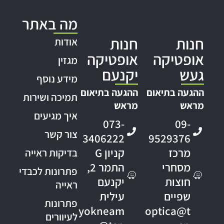
מה באתר
חנות
חנות
אודות
אופטיקה
אופטיקה
מגזין
געש
יקנעם
מידע נוסף
ההגעה בתיאום
ההגעה בתיאום
תמיכה ושירות
מראש
מראש
איך מגיעים
073-
09-
צור קשר
3406222
9529376
מרכז
קניון G
בדיקות ראייה
מסחרי
התמר 2,
פתרונות לכבדי
חוצות
יקנעם
ראייה
שפיים
עילית
פתרונות
yokneam
optica@t
לעיוורים