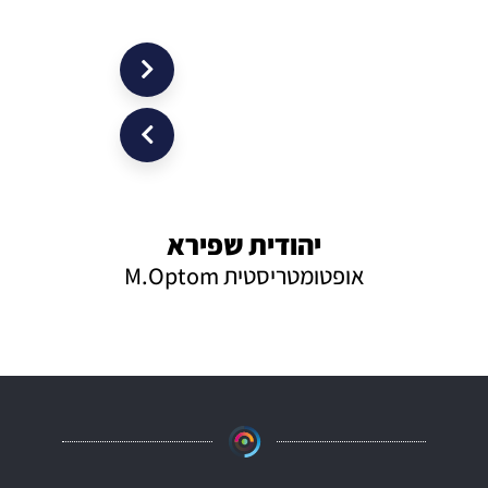
יהודית שפירא
בת
אופטומטריסטית M.Optom
אופטומטר