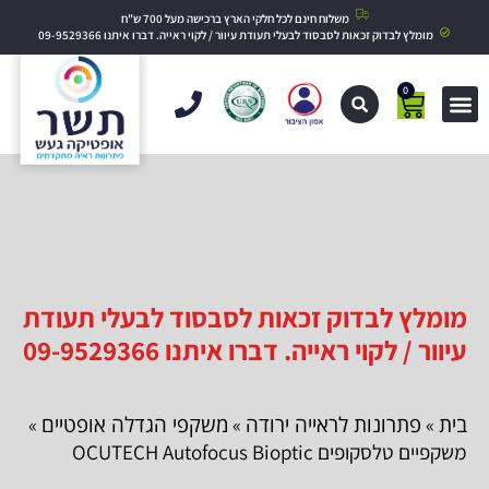
משלוח חינם לכל חלקי הארץ ברכישה מעל 700 ש"ח
מומלץ לבדוק זכאות לסבסוד לבעלי תעודת עיוור / לקוי ראייה. דברו איתנו 09-9529366
0
מומלץ לבדוק זכאות לסבסוד לבעלי תעודת
עיוור / לקוי ראייה. דברו איתנו 09-9529366
בית
פתרונות לראייה ירודה
משקפי הגדלה אופטיים
»
»
»
משקפיים טלסקופים OCUTECH Autofocus Bioptic