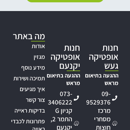
מה באתר
חנות
חנות
אודות
אופטיקה
אופטיקה
מגזין
געש
יקנעם
מידע נוסף
ההגעה בתיאום
ההגעה בתיאום
תמיכה ושירות
מראש
מראש
איך מגיעים
073-
09-
צור קשר
3406222
9529376
מרכז
קניון G
בדיקות ראייה
מסחרי
התמר 2,
פתרונות לכבדי
חוצות
יקנעם
ראייה