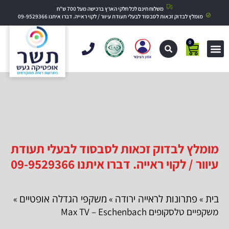
משלוח חינם לכל חלקי הארץ ברכישה מעל 700 ש"ח
מומלץ לבדוק זכאות לסבסוד לבעלי תעודת עיוור / לקוי ראייה. דברו איתנו 09-9529366
0
מומלץ לבדוק זכאות לסבסוד לבעלי תעודת
עיוור / לקוי ראייה. דברו איתנו 09-9529366
בית
פתרונות לראייה ירודה
משקפי הגדלה אופטיים
»
»
»
משקפיים טלסקופים Max TV – Eschenbach