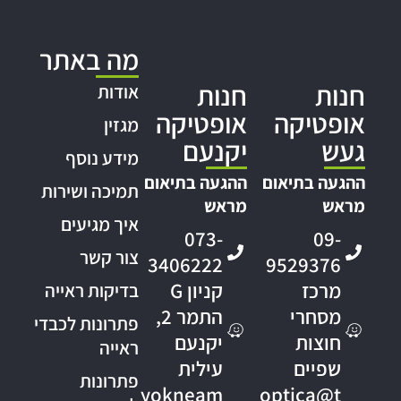
מה באתר
חנות
חנות
אודות
אופטיקה
אופטיקה
מגזין
געש
יקנעם
מידע נוסף
ההגעה בתיאום
ההגעה בתיאום
תמיכה ושירות
מראש
מראש
איך מגיעים
073-
09-
צור קשר
3406222
9529376
מרכז
קניון G
בדיקות ראייה
מסחרי
התמר 2,
פתרונות לכבדי
חוצות
יקנעם
ראייה
שפיים
עילית
פתרונות
yokneam
optica@t