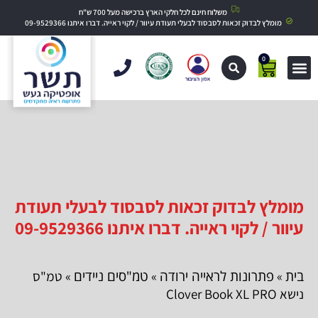
משלוח חינם לכל חלקי הארץ ברכישה מעל 700 ש"ח
מומלץ לבדוק זכאות לסבסוד לבעלי תעודת עיוור / לקוי ראייה. דברו איתנו 09-9529366
0
מומלץ לבדוק זכאות לסבסוד לבעלי תעודת
עיוור / לקוי ראייה. דברו איתנו 09-9529366
בית
פתרונות לראייה ירודה
טמ"סים ניידים
»
»
» טמ"ס
נישא Clover Book XL PRO