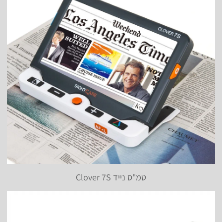
טמ"ס נייד Clover 7S