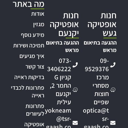
מה באתר
חנות
חנות
אודות
אופטיקה
אופטיקה
מגזין
געש
יקנעם
מידע נוסף
ההגעה בתיאום
ההגעה בתיאום
תמיכה ושירות
מראש
מראש
איך מגיעים
073-
09-
צור קשר
3406222
9529376
מרכז
קניון G
בדיקות ראייה
מסחרי
התמר 2,
פתרונות לכבדי
חוצות
יקנעם
ראייה
שפיים
עילית
פתרונות
yokneam
optica@t
לעיוורים
@tsr-
sr-
אופטיקה
gaash.co
gaash.co