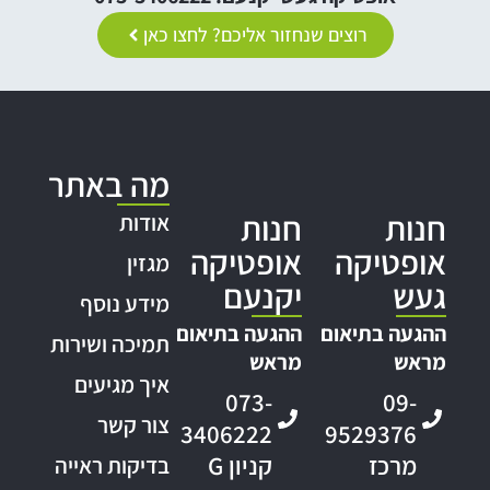
רוצים שנחזור אליכם? לחצו כאן
מה באתר
חנות
חנות
אודות
אופטיקה
אופטיקה
מגזין
געש
יקנעם
מידע נוסף
ההגעה בתיאום
ההגעה בתיאום
תמיכה ושירות
מראש
מראש
איך מגיעים
073-
09-
צור קשר
3406222
9529376
מרכז
קניון G
בדיקות ראייה