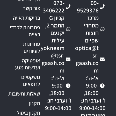
073-
09-
צור קשר
3406222
9529376
מרכז
קניון G
בדיקות ראייה
מסחרי
התמר 2,
פתרונות לכבדי
חוצות
יקנעם
ראייה
שפיים
עילית
פתרונות
yokneam
optica@t
לעיוורים
@tsr-
sr-
אופטיקה
gaash.co
gaash.co
ועדשות מגע
m
m
משקפיים
א'-ה':
א'-ה':
לרופאים
9:00-
9:00-
18:00,
18:00,
שאלות ותשובות
ו' וערבי חג:
ו' וערבי חג:
תקנון
9:00-14:00
9:00-14:00
תקנון ביטול
משרדים