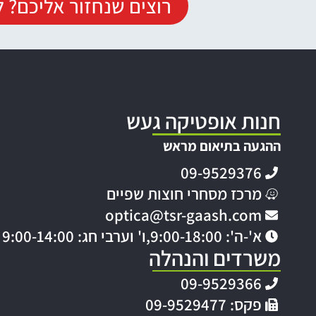
רוצים שנחזור אליכם? ל
חנות אופטיקה געש
ההגעה בתיאום מראש
09-9529376
מרכז מסחרי חוצות שפיים
optica@tsr-gaash.com
א'-ה': 9:00-18:00,
ו' וערבי חג: 9:00-14:00
משרדים והנהלה
09-9529366
פקס: 09-9529477