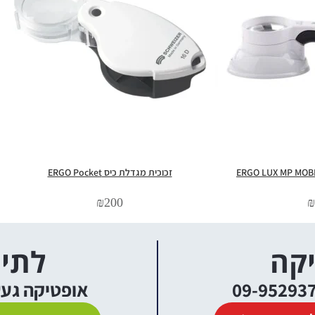
זכוכית מגדלת כיס ERGO Pocket
₪
200
₪
יקה
לתיא
אופטיקה געש יקנעם