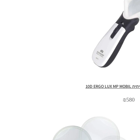
10D ERGO 
₪
580