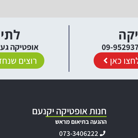
יקה
לתיא
אופטיקה געש יקנעם
חצו כאן
רוצים שנחזו
חנות אופטיקה יקנעם
ההגעה בתיאום מראש
073-3406222