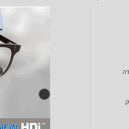
ודה
ק