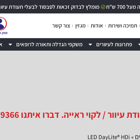
70 ש"ח
מומלץ לבדוק זכאות לסבסוד לבעלי תעודת עיוור / לקוי ר
תמיכה ושירות
אודות
מגזין
צור קשר
פתרונות לעיוורים
משקפי הגדלה ותאורה לרופאים
א
 / לקוי ראייה. דברו איתנו 09-9529366
ם
» LED DayLite® HDi