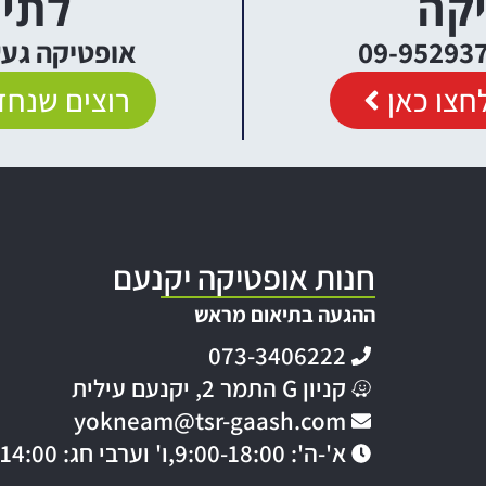
יקה
לתיא
אופטיקה געש יקנעם
חצו כאן
רוצים שנחזו
חנות אופטיקה יקנעם
ההגעה בתיאום מראש
073-3406222
קניון G התמר 2, יקנעם עילית
yokneam@tsr-gaash.com
א'-ה': 9:00-18:00,
ו' וערבי חג: 9:00-14:00