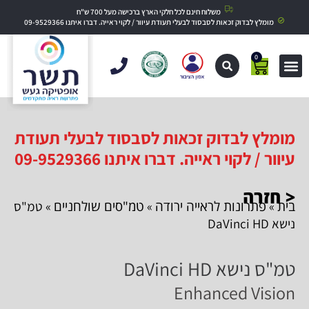
משלוח חינם לכל חלקי הארץ ברכישה מעל 700 ש"ח
מומלץ לבדוק זכאות לסבסוד לבעלי תעודת עיוור / לקוי ראייה. דברו איתנו 09-9529366
0
מומלץ לבדוק זכאות לסבסוד לבעלי תעודת
עיוור / לקוי ראייה. דברו איתנו 09-9529366
< חזרה
בית
פתרונות לראייה ירודה
טמ"סים שולחניים
»
»
» טמ"ס
נישא DaVinci HD
טמ"ס נישא DaVinci HD
Enhanced Vision