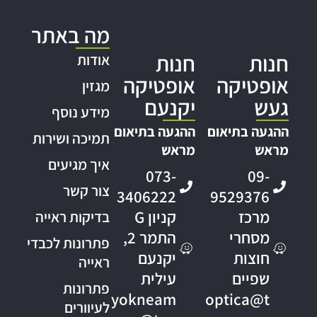
מה באתר
חנות
חנות
אודות
אופטיקה
אופטיקה
מגזין
געש
יקנעם
מידע נוסף
ההגעה בתיאום
ההגעה בתיאום
תמיכה ושירות
מראש
מראש
איך מגיעים
073-
09-
צור קשר
3406222
9529376
מרכז
קניון G
בדיקות ראייה
מסחרי
התמר 2,
פתרונות לכבדי
חוצות
יקנעם
ראייה
שפיים
עילית
פתרונות
yokneam
optica@t
לעיוורים