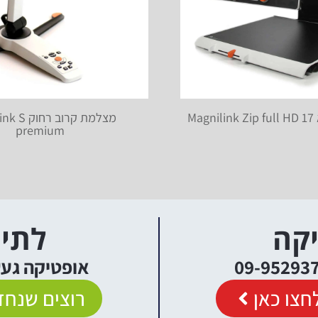
Ma
מצלמת קרוב ר
premium
יקה
לתיא
אופטיקה געש יקנעם
חצו כאן
רוצים שנחזו