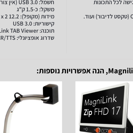
ישה לכל התכונות
חשמל: USB 3.0 (אין צורך בחשמל חיצוני)
משקל: כ-1.5 ק"ג
מידות (מקופל): 12.2 x 11 x 2 אינץ'
קישוריות: USB 3.0
תוכנה: MagniLink TAB Viewer
שדרוג אופציונלי: OCR/TTS (טקסט לדיבור) תוכנה: MagniLink TAB Viewer
, הנה אפשרויות נוספות: