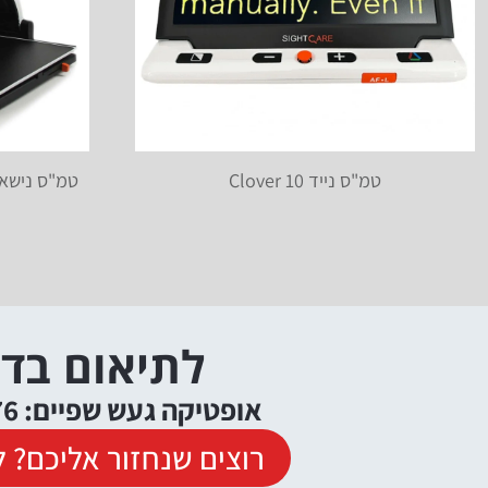
טמ"ס נייד Clover 10
טמ"ס נישא gnilink Zip full HD 17
לתיאום בד
אופטיקה געש שפיים: 09-9529376
רוצים שנחזור אליכם? ל