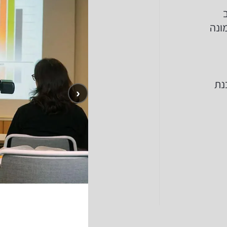
ב
ונה
נת
‹