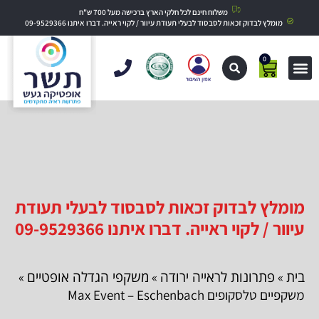
משלוח חינם לכל חלקי הארץ ברכישה מעל 700 ש"ח
מומלץ לבדוק זכאות לסבסוד לבעלי תעודת עיוור / לקוי ראייה. דברו איתנו 09-9529366
0
מומלץ לבדוק זכאות לסבסוד לבעלי תעודת
עיוור / לקוי ראייה. דברו איתנו 09-9529366
בית
פתרונות לראייה ירודה
משקפי הגדלה אופטיים
»
»
»
משקפיים טלסקופים Max Event – Eschenbach