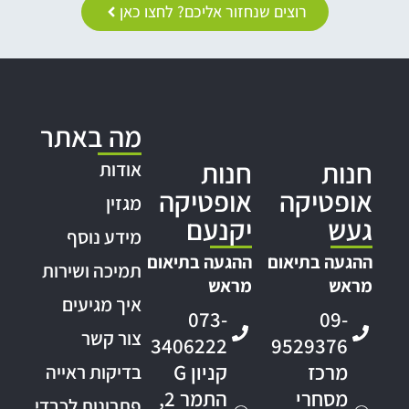
רוצים שנחזור אליכם? לחצו כאן
מה באתר
חנות
חנות
אודות
אופטיקה
אופטיקה
מגזין
געש
יקנעם
מידע נוסף
ההגעה בתיאום
ההגעה בתיאום
תמיכה ושירות
מראש
מראש
איך מגיעים
073-
09-
צור קשר
3406222
9529376
מרכז
קניון G
בדיקות ראייה
מסחרי
התמר 2,
פתרונות לכבדי