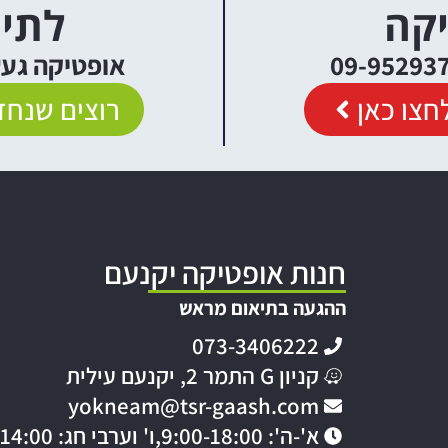
יקה
לתיא
אופטיקה געש יקנעם
חצו כאן
רוצים שנחזו
חנות אופטיקה יקנעם
ההגעה בתיאום מראש
073-3406222
קניון G התמר 2, יקנעם עילית
yokneam@tsr-gaash.com
א'-ה': 9:00-18:00,
ו' וערבי חג: 9:00-14:00