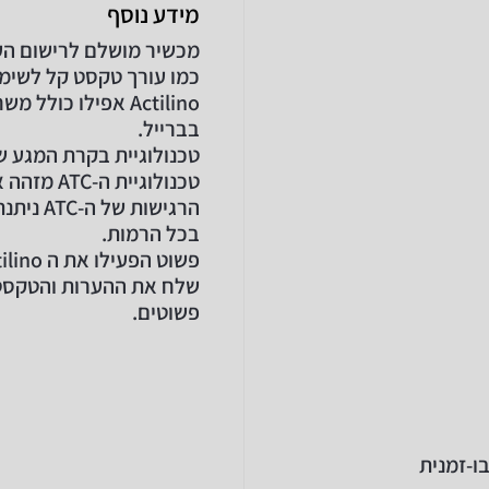
מידע נוסף
מכשיר מושלם לרישום הער
כמו עורך טקסט קל לשימוש
Actilino אפילו כ
בברייל.
טכנולוגיית בקרת המגע של Actilino הופכת את הקריאה לפשוטה ו
טכנולוגיית ה-ATC מזהה את מיקום הקריאה שלך על צג הברייל בזמן אמת.
הרגישות
בכל הרמות.
פשוט הפעילו את ה Actilino והתחילו לכתוב, ללא צורך בתוכנה נוספת
שלח את ההערות והטקסטי
פשוטים.