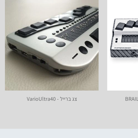
צג ברייל - VarioUltra40