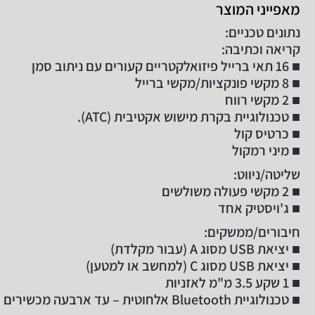
מאפייני המוצר
נתונים טכניים:
קריאה וכתיבה:
■ 16 תאי ברייל פיזואלקטריים קעורים עם ניתוב סמן
■ 8 מקשי פונקציות/מקשי ברייל
■ 2 מקשי רווח
■ טכנולוגיית בקרת מישוש אקטיבית (ATC).
■ כרטיס קול
■ מיני רמקול
שליטה/ניווט:
■ 2 מקשי פעולה משולשים
■ ג'ויסטיק אחד
חיבורים/ממשקים:
■ יציאת USB מסוג A (עבור מקלדת)
■ יציאת USB מסוג C (למחשב או למטען)
■ 1 שקע 3.5 מ"מ לאזניות
■ טכנולוגיית Bluetooth אלחוטית – עד ארבעה מכשירים בו-זמנית