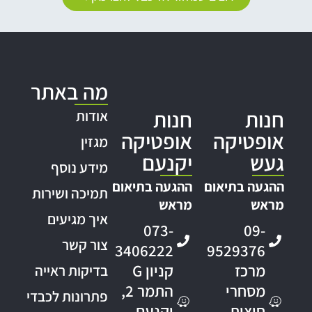
מה באתר
חנות
חנות
אודות
אופטיקה
אופטיקה
מגזין
געש
יקנעם
מידע נוסף
ההגעה בתיאום
ההגעה בתיאום
תמיכה ושירות
מראש
מראש
איך מגיעים
073-
09-
צור קשר
3406222
9529376
מרכז
קניון G
בדיקות ראייה
מסחרי
התמר 2,
פתרונות לכבדי
חוצות
יקנעם