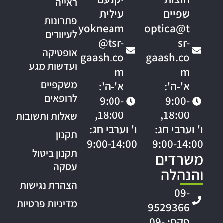
ראייה
שפיים
עילית
פתרונות
yokneam
optica@t
לעיוורים
@tsr-
sr-
אופטיקה
gaash.co
gaash.co
ועדשות מגע
m
m
משקפיים
א'-ה':
א'-ה':
לרופאים
9:00-
9:00-
18:00,
18:00,
שאלות ותשובות
ו' וערבי חג:
ו' וערבי חג:
תקנון
9:00-14:00
9:00-14:00
תקנון ביטול
משרדים
עסקה
והנהלה
הצהרת נגישות
09-
מדיניות פרטיות
9529366
פקס: 09-