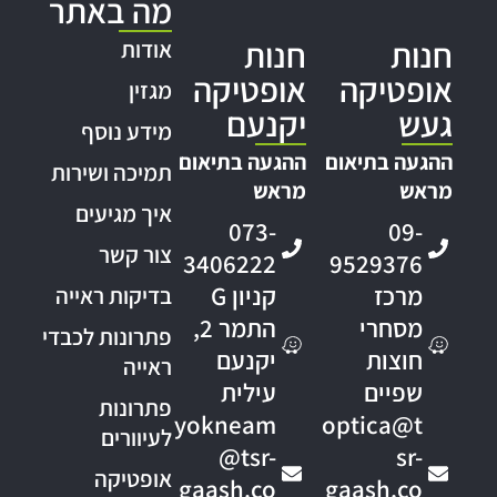
מה באתר
חנות
חנות
אודות
אופטיקה
אופטיקה
מגזין
געש
יקנעם
מידע נוסף
ההגעה בתיאום
ההגעה בתיאום
תמיכה ושירות
מראש
מראש
איך מגיעים
073-
09-
צור קשר
3406222
9529376
מרכז
קניון G
בדיקות ראייה
מסחרי
התמר 2,
פתרונות לכבדי
חוצות
יקנעם
ראייה
שפיים
עילית
פתרונות
yokneam
optica@t
לעיוורים
@tsr-
sr-
אופטיקה
gaash.co
gaash.co